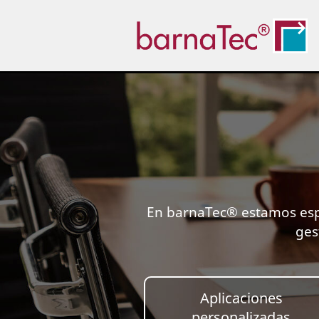
En barnaTec® estamos espe
ges
Aplicaciones
personalizadas