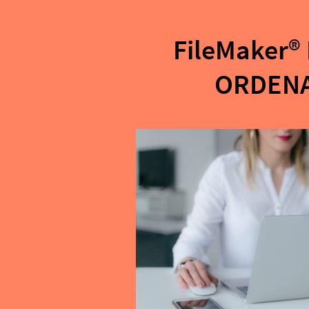
FileMaker®
ORDEN