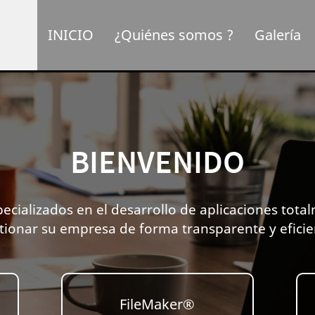
INICIO
¿Quiénes somos ?
Galería
BIENVENIDO
cializados en el desarrollo de aplicaciones tota
tionar su empresa de forma transparente y eficie
FileMaker®️