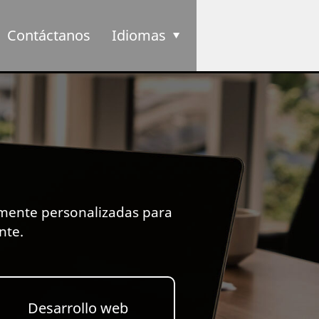
Contáctanos
Idiomas
Español
Català
lmente personalizadas para
English
nte.
Français
Desarrollo web