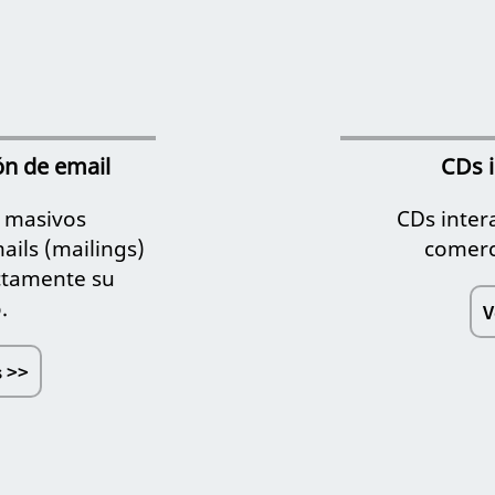
ón de email
CDs i
s masivos
CDs inter
ils (mailings)
comerci
ctamente su
.
V
 >>