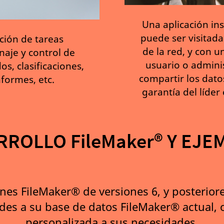
Una aplicación in
puede ser visitad
ación de tareas
de la red, y con 
naje y control de
usuario o adminis
os, clasificaciones,
compartir los dato
nformes, etc.
garantía del líder
ROLLO FileMaker®️ Y EJ
es FileMaker®️ de versiones 6, y posteriores
es a su base de datos FileMaker®️ actual, 
personalizada a sus necesidades.